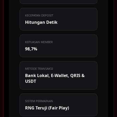
KECEPATAN DEPOSIT
Hitungan Detik
KEPUASAN MEMBER
98,7%
METODE TRANSAKSI
Bank Lokal, E-Wallet, QRIS &
USDT
SISTEM PERMAINAN
RNG Teruji (Fair Play)