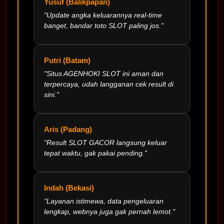
Putri (Batam)
"Situs AGENHOKI SLOT ini aman dan
terpercaya, udah langganan cek result di
sini."
Aris (Padang)
"Result SLOT GACOR langsung keluar
tepat waktu, gak pakai pending."
Indah (Bekasi)
"Layanan istimewa, data pengeluaran
lengkap, webnya juga gak pernah lemot."
Gilang (Banjarmasin)