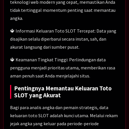
teknologi web modern yang cepat, memastikan Anda
tidak tertinggal momentum penting saat memantau
angka.
🔱 Informasi Keluaran Toto SLOT Tercepat: Data yang
disajikan selalu diperbarui secara instan, sah, dan
akurat langsung dari sumber pusat.
🔱 Keamanan Tingkat Tinggi: Perlindungan data
pengguna menjadi prioritas utama, memberikan rasa
aman penuh saat Anda menjelajahi situs.
Pentingnya Memantau Keluaran Toto
SLOT yang Akurat
Bagi para analis angka dan pemain strategis, data
keluaran toto SLOT adalah kunci utama. Melalui rekam
jejak angka yang keluar pada periode-periode