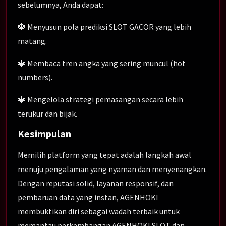
sebelumnya, Anda dapat:
🔱 Menyusun pola prediksi SLOT GACOR yang lebih
matang.
🔱 Membaca tren angka yang sering muncul (hot
numbers).
🔱 Mengelola strategi pemasangan secara lebih
terukur dan bijak.
Kesimpulan
Memilih platform yang tepat adalah langkah awal
menuju pengalaman yang nyaman dan menyenangkan.
Dengan reputasi solid, layanan responsif, dan
pembaruan data yang instan, AGENHOKI
membuktikan diri sebagai wadah terbaik untuk
memantau perkembangan AGENHOKI SLOT dan