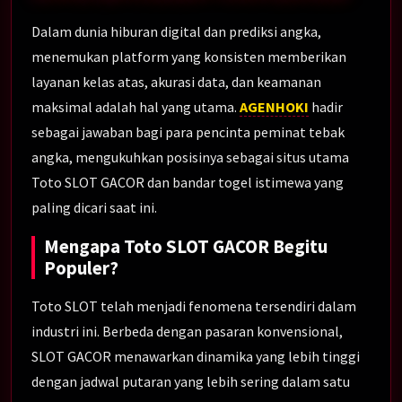
Dalam dunia hiburan digital dan prediksi angka,
menemukan platform yang konsisten memberikan
layanan kelas atas, akurasi data, dan keamanan
maksimal adalah hal yang utama.
AGENHOKI
hadir
sebagai jawaban bagi para pencinta peminat tebak
angka, mengukuhkan posisinya sebagai situs utama
Toto SLOT GACOR dan bandar togel istimewa yang
paling dicari saat ini.
Mengapa Toto SLOT GACOR Begitu
Populer?
Toto SLOT telah menjadi fenomena tersendiri dalam
industri ini. Berbeda dengan pasaran konvensional,
SLOT GACOR menawarkan dinamika yang lebih tinggi
dengan jadwal putaran yang lebih sering dalam satu