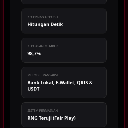
KECEPATAN DEPOSIT
Hitungan Detik
KEPUASAN MEMBER
98,7%
METODE TRANSAKSI
Bank Lokal, E-Wallet, QRIS &
USDT
SISTEM PERMAINAN
RNG Teruji (Fair Play)