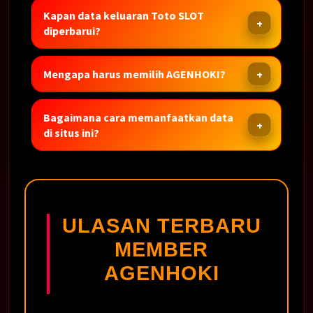
Kapan data keluaran Toto SLOT
diperbarui?
Bramantyo (Yogyakarta)
"Situs AGENHOKI loadingnya cepat,
mantap buat pantau toto SLOT sehari-
Mengapa harus memilih AGENHOKI?
hari."
Bagaimana cara memanfaatkan data
Saraswati (Bali)
di situs ini?
"Keluaran toto SLOT di sini selalu yang
paling cepat dan akurat. Gak
mengecewakan."
ULASAN TERBARU
Hendra (Medan)
MEMBER
"Tampilan bandar toto SLOT satu ini
simpel banget, pas di layar HP gak bikin
AGENHOKI
pusing."