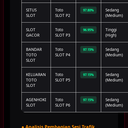
SITUS
Toto
Sedang
97.80%
SLOT
SLOT P2
(Medium)
SLOT
Toto
Tinggi
96.95%
GACOR
SLOT P3
(High)
BANDAR
Toto
Sedang
97.15%
TOTO
SLOT P4
(Medium)
SLOT
KELUARAN
Toto
Sedang
97.15%
TOTO
SLOT P5
(Medium)
SLOT
AGENHOKI
Toto
Sedang
97.15%
SLOT
SLOT P6
(Medium)
● Analisis Pembagian Sesi Trafik