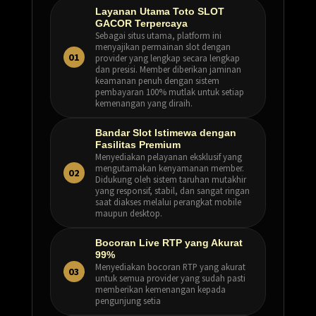
Layanan Utama Toto SLOT
GACOR Terpercaya
Sebagai situs utama, platform ini
menyajikan permainan slot dengan
01
provider yang lengkap secara lengkap
dan presisi. Member diberikan jaminan
keamanan penuh dengan sistem
pembayaran 100% mutlak untuk setiap
kemenangan yang diraih.
Bandar Slot Istimewa dengan
Fasilitas Premium
Menyediakan pelayanan eksklusif yang
mengutamakan kenyamanan member.
02
Didukung oleh sistem taruhan mutakhir
yang responsif, stabil, dan sangat ringan
saat diakses melalui perangkat mobile
maupun desktop.
Bocoran Live RTP yang Akurat
99%
Menyediakan bocoran RTP yang akurat
03
untuk semua provider yang sudah pasti
memberikan kemenangan kepada
pengunjung setia