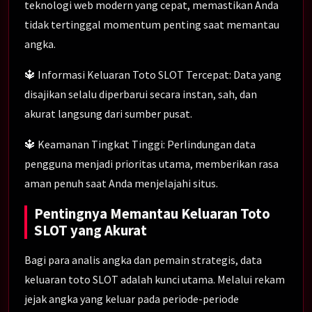
teknologi web modern yang cepat, memastikan Anda
tidak tertinggal momentum penting saat memantau
angka.
🔱 Informasi Keluaran Toto SLOT Tercepat: Data yang
disajikan selalu diperbarui secara instan, sah, dan
akurat langsung dari sumber pusat.
🔱 Keamanan Tingkat Tinggi: Perlindungan data
pengguna menjadi prioritas utama, memberikan rasa
aman penuh saat Anda menjelajahi situs.
Pentingnya Memantau Keluaran Toto
SLOT yang Akurat
Bagi para analis angka dan pemain strategis, data
keluaran toto SLOT adalah kunci utama. Melalui rekam
jejak angka yang keluar pada periode-periode