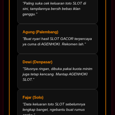
ganggu."
Agung (Palembang)
"Buat nyari hasil SLOT GACOR terpercaya
ya cuma di AGENHOKI. Rekomen lah."
Dewi (Denpasar)
"Situsnya ringan, dibuka pakai kuota minim
juga tetap kencang. Mantap AGENHOKI
SLOT."
Fajar (Solo)
"Data keluaran toto SLOT sebelumnya
lengkap banget, ngebantu buat rumus
angka."