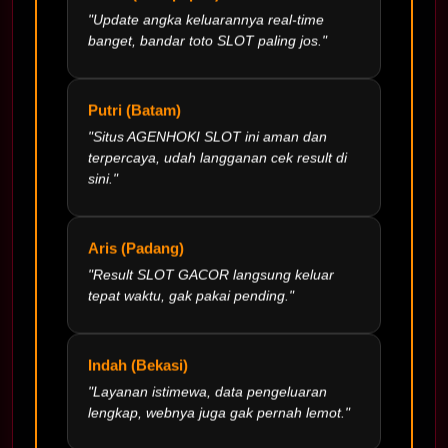
Putri (Batam)
"Situs AGENHOKI SLOT ini aman dan
terpercaya, udah langganan cek result di
sini."
Aris (Padang)
"Result SLOT GACOR langsung keluar
tepat waktu, gak pakai pending."
Indah (Bekasi)
"Layanan istimewa, data pengeluaran
lengkap, webnya juga gak pernah lemot."
Gilang (Banjarmasin)