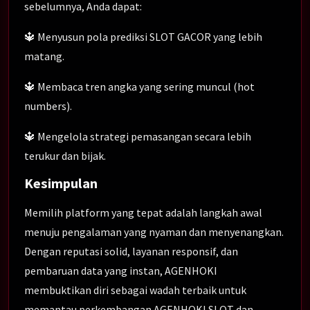
sebelumnya, Anda dapat:
🔱 Menyusun pola prediksi SLOT GACOR yang lebih
matang.
🔱 Membaca tren angka yang sering muncul (hot
numbers).
🔱 Mengelola strategi pemasangan secara lebih
terukur dan bijak.
Kesimpulan
Memilih platform yang tepat adalah langkah awal
menuju pengalaman yang nyaman dan menyenangkan.
Dengan reputasi solid, layanan responsif, dan
pembaruan data yang instan, AGENHOKI
membuktikan diri sebagai wadah terbaik untuk
memantau perkembangan AGENHOKI SLOT dan