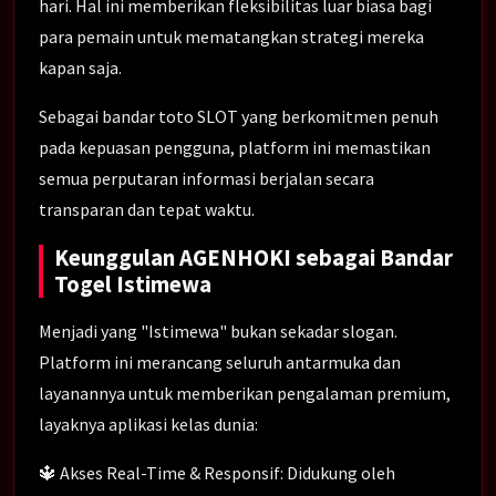
hari. Hal ini memberikan fleksibilitas luar biasa bagi
para pemain untuk mematangkan strategi mereka
kapan saja.
Sebagai bandar toto SLOT yang berkomitmen penuh
pada kepuasan pengguna, platform ini memastikan
semua perputaran informasi berjalan secara
transparan dan tepat waktu.
Keunggulan AGENHOKI sebagai Bandar
Togel Istimewa
Menjadi yang "Istimewa" bukan sekadar slogan.
Platform ini merancang seluruh antarmuka dan
layanannya untuk memberikan pengalaman premium,
layaknya aplikasi kelas dunia:
🔱 Akses Real-Time & Responsif: Didukung oleh