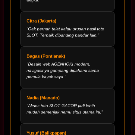
Citra (Jakarta)
"Gak pernah telat kalau urusan hasil toto
SLOT. Terbaik dibanding bandar lain."
Bagas (Pontianak)
"Desain web AGENHOKI modern,
navigasinya gampang dipahami sama
pemula kayak saya."
Nadia (Manado)
"Akses toto SLOT GACOR jadi lebih
mudah semenjak nemu situs utama ini."
Yusuf (Balikpapan)
"Update angka keluarannya real-time
banget, bandar toto SLOT paling jos."