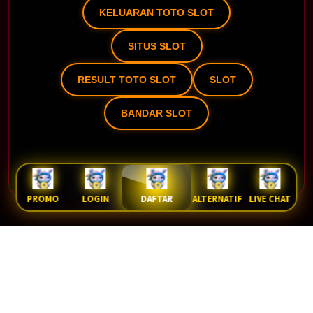
KELUARAN TOTO SLOT
SITUS SLOT
RESULT TOTO SLOT
SLOT
BANDAR SLOT
PROMO
LOGIN
DAFTAR
ALTERNATIF
LIVE CHAT